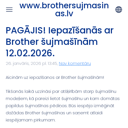
www.brothersujmasin
as.lv
PAGĀJIS! Iepazīšanās ar
Brother šujmašīnām
12.02.2026.
26. janvāris, 2026 pl. 13:45,
Nav komentāru
Aicinām uz iepazīšanos ar Brother šujmašīnām!
Tikšanās laikā uzzināsi par atšķirībām starp šujmašīnu
modeļiem, kā pareizi lietot šujmašīnu un kam domātas
papildus šujmašīnas pēdiņas. Būs iespēja izmēģināt
dažādas Brother šujmašīnas un saņemt atlaidi
iespējamam pirkumam.