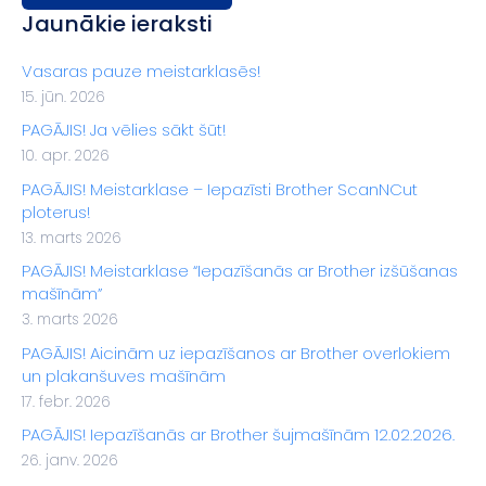
Jaunākie ieraksti
Vasaras pauze meistarklasēs!
15. jūn. 2026
PAGĀJIS! Ja vēlies sākt šūt!
10. apr. 2026
PAGĀJIS! Meistarklase – Iepazīsti Brother ScanNCut
ploterus!
13. marts 2026
PAGĀJIS! Meistarklase “Iepazīšanās ar Brother izšūšanas
mašīnām”
3. marts 2026
PAGĀJIS! Aicinām uz iepazīšanos ar Brother overlokiem
un plakanšuves mašīnām
17. febr. 2026
PAGĀJIS! Iepazīšanās ar Brother šujmašīnām 12.02.2026.
26. janv. 2026