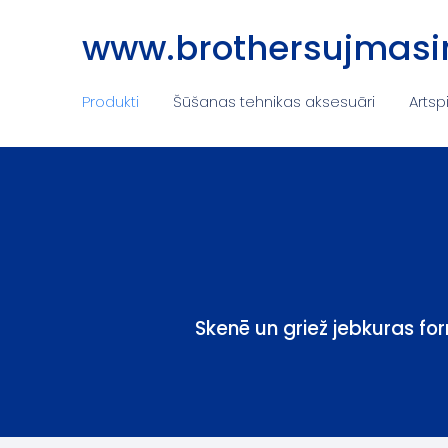
www.brothersujmasin
Produkti
Šūšanas tehnikas aksesuāri
Artsp
Skenē un griež jebkuras f