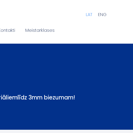
LAT
ENG
Kontakti
Meistarklases
eriāliemlīdz 3mm biezumam!