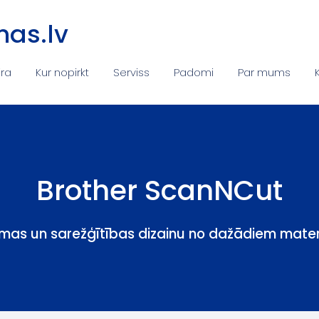
as.lv
ira
Kur nopirkt
Serviss
Padomi
Par mums
Brother ScanNCut
ormas un sarežģītības dizainu no dažādiem mat